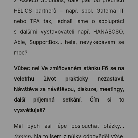
z Asseco Solutions, dále pak od předních
HELIOS partnerů – např. spol. Gatema IT
nebo TPA tax, jednali jsme o spolupráci
s dalšími vystavovateli např. HANABOSO,
Able, SupportBox… hele, nevykecávám se
moc?
Vůbec ne! Ve zmiňovaném stánku F6 se na
veletrhu život prakticky nezastavil.
Návštěva za návštěvou, diskuze, meetingy,
další příjemná setkání. Čím si to
vysvětluješ?
Měl bych asi lépe poslouchat otázky…
(smích)
Na to jsem z půlky odpověděl výše.