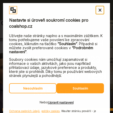
„NÁŠ TÝM NA CZECH
ON-LINE EXPO 2023
SRŠEL ENERGIÍ,“ TĚŠÍ
KAŠPARA.
9. března, 2023
|
Rozhovory