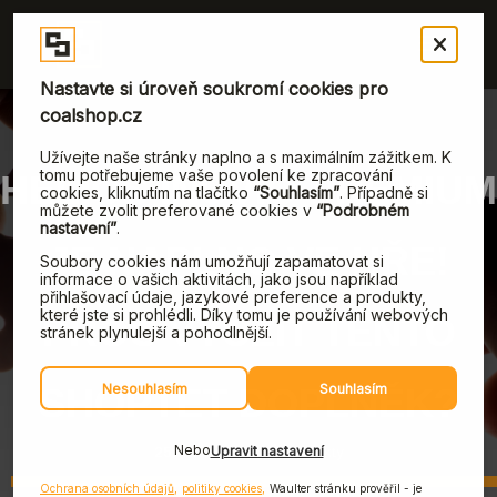
HELIOS INUVIO PREMIUM
JE NAPLNO VE HŘE!
PROČ VYUŽÍT TENTO
SHOPTET DOPLNĚK?
25. dubna, 2023
|
Produkty