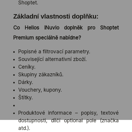
Shoptet.
Základní vlastnosti doplňku
:
Co Helios iNuvio doplněk pro Shoptet
Premium speciálně nabídne?
Popisné a filtrovací parametry.
Související alternativní zboží.
Ceníky.
Skupiny zákazníků.
Dárky.
Vouchery, kupony.
Štítky.
Produktové informace – popisy, textové
dostupnosti, dílčí optional pole (značka
atd.).